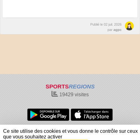
Publié le
02 juil. 2026
par
agpc
SPORTS
REGIONS
19429
visites
Charte cookies
Gestion des cookies
Ce site utilise des cookies et vous donne le contrôle sur ceux
Informations légales
Signaler un contenu inapproprié
que vous souhaitez activer