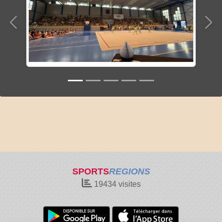
Précedent
Sui
SPORTS
REGIONS
19434
visites