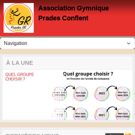
Panneau de gestion des cookies
Association Gymnique
Prades Conflent
À LA UNE
QUEL GROUPE
CHOISIR ?
Previous
Next