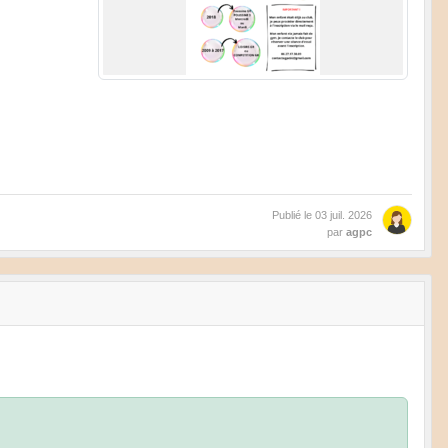
Publié le
03 juil. 2026
par
agpc