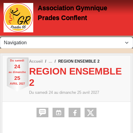
Panneau de gestion des cookies
Association Gymnique
Prades Conflent
Du
samedi
Accueil
REGION ENSEMBLE 2
24
REGION ENSEMBLE
au
dimanche
25
2
AVRIL
2027
Du
samedi
24
au
dimanche
25
avril
2027