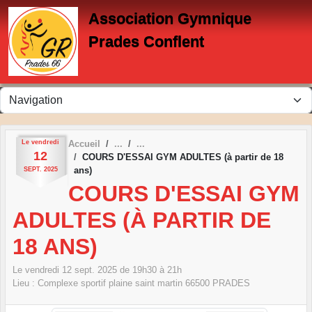
Panneau de gestion des cookies
Association Gymnique
Prades Conflent
Le
vendredi
Accueil
12
COURS D'ESSAI GYM ADULTES (à partir de 18
ans)
SEPT.
2025
COURS D'ESSAI GYM
ADULTES (À PARTIR DE
18 ANS)
Le
vendredi
12
sept.
2025
de 19h30 à 21h
Lieu :
Complexe sportif plaine saint martin
66500
PRADES