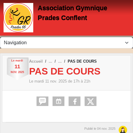
Panneau de gestion des cookies
Association Gymnique
Prades Conflent
Le
mardi
Accueil
PAS DE COURS
11
PAS DE COURS
NOV.
2025
Le
mardi
11
nov.
2025
de 17h à 21h
Publié le
04 nov. 2025